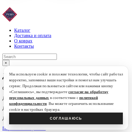
Каталог
Доставка и оплата
О коврах
Контакты
×
Дорогие друзья!
Мы используем cookie и похожие технологии, чтобы сайт работал
корректно, запоминал ваши настройки и помогал нам улучшать
сервис. Продолжая пользоваться сайтом или нажимая кнопку
Спешим вам сообщить!
«Соглашаюсь», вы подтверждаете
согласие на обработку
персональных данных
в соответствии с
политикой
Доставка по России -
бесплатно!
конфиденциальности
. Вы можете ограничить использование
Доставка и примерка по Москве -
бесплатно!
cookie в настройках браузера.
Доставка за границу - по тарифам EMS!
СОГЛАШАЮСЬ
Перейти к покупкам!