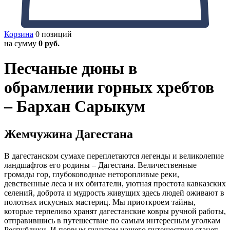
Корзина
0 позиций
на сумму
0 руб.
Песчаные дюны в
обрамлении горных хребтов
– Бархан Сарыкум
Жемчужина Дагестана
В дагестанском сумахе переплетаются легенды и великолепие
ландшафтов его родины – Дагестана. Величественные
громады гор, глубоководные неторопливые реки,
девственные леса и их обитатели, уютная простота кавказских
селений, доброта и мудрость живущих здесь людей оживают в
полотнах искусных мастериц. Мы приоткроем тайны,
которые терпеливо хранят дагестанские ковры ручной работы,
отправившись в путешествие по самым интересным уголкам
Республики. И первым пунктом нашего путешествия станет