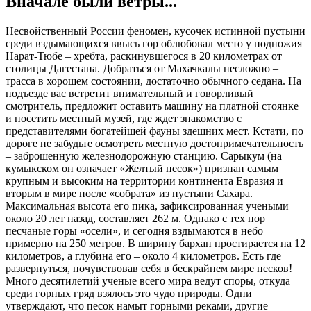
Вначале были ветры...
Несвойственный России феномен, кусочек истинной пустыни
среди вздымающихся ввысь гор облюбовал место у подножия
Нарат-Тюбе – хребта, раскинувшегося в 20 километрах от
столицы Дагестана. Добраться от Махачкалы несложно –
трасса в хорошем состоянии, достаточно обычного седана. На
подъезде вас встретит внимательный и говорливый
смотритель, предложит оставить машину на платной стоянке
и посетить местный музей, где ждет знакомство с
представителями богатейшей фауны здешних мест. Кстати, по
дороге не забудьте осмотреть местную достопримечательность
– заброшенную железнодорожную станцию. Сарыкум (на
кумыкском он означает «Желтый песок») признан самым
крупным и высоким на территории континента Евразия и
вторым в мире после «собрата» из пустыни Сахара.
Максимальная высота его пика, зафиксированная учеными
около 20 лет назад, составляет 262 м. Однако с тех пор
песчаные горы «осели», и сегодня вздымаются в небо
примерно на 250 метров. В ширину бархан простирается на 12
километров, а глубина его – около 4 километров. Есть где
развернуться, почувствовав себя в бескрайнем мире песков!
Много десятилетий ученые всего мира ведут споры, откуда
среди горных гряд взялось это чудо природы. Одни
утверждают, что песок намыт горными реками, другие