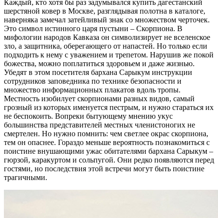
Каждый, кто хотя бы раз задумывался купить дагестанский
шерстяной ковер в Москве, разглядывая полотна в каталоге,
наверняка замечал затейливый знак со множеством черточек.
Это символ истинного царя пустыни – Скорпиона. В
мифологии народов Кавказа он символизирует не вселенское
зло, а защитника, оберегающего от напастей. Но только если
подходить к нему с уважением и трепетом. Нарушив же покой
божества, можно поплатиться здоровьем и даже жизнью.
Убедят в этом посетителя бархана Сарыкум инструкции
сотрудников заповедника по технике безопасности и
множество информационных плакатов вдоль тропы.
Местность изобилует скорпионами разных видов, самый
грозный из которых именуется пестрым, и нужно стараться их
не беспокоить. Вопреки бытующему мнению укус
большинства представителей местных членистоногих не
смертелен. Но нужно помнить: чем светлее окрас скорпиона,
тем он опаснее. Гораздо меньше вероятность познакомиться с
поистине внушающими ужас обитателями бархана Сарыкум –
гюрзой, каракуртом и сольпугой. Они редко появляются перед
гостями, но последствия этой встречи могут быть поистине
трагичными.