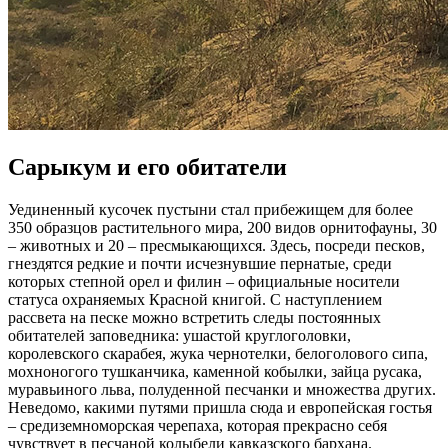
Сарыкум и его обитатели
Уединенный кусочек пустыни стал прибежищем для более
350 образцов растительного мира, 200 видов орнитофауны, 30
– животных и 20 – пресмыкающихся. Здесь, посреди песков,
гнездятся редкие и почти исчезнувшие пернатые, среди
которых степной орел и филин – официальные носители
статуса охраняемых Красной книгой. С наступлением
рассвета на песке можно встретить следы постоянных
обитателей заповедника: ушастой круглоголовки,
королевского скарабея, жука чернотелки, белоголового сипа,
мохноногого тушканчика, каменной кобылки, зайца русака,
муравьиного льва, полуденной песчанки и множества других.
Неведомо, какими путями пришла сюда и европейская гостья
– средиземноморская черепаха, которая прекрасно себя
чувствует в песчаной колыбели кавказского бархана.