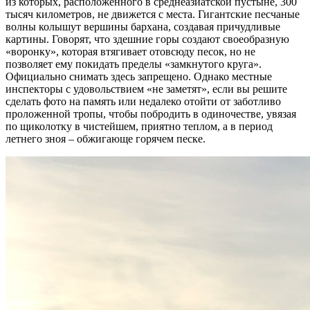
из которых, расположенного в среднеазиатской пустыне, 300
тысяч километров, не движется с места. Гигантские песчаные
волны колышут вершины бархана, создавая причудливые
картины. Говорят, что здешние горы создают своеобразную
«воронку», которая втягивает отовсюду песок, но не
позволяет ему покидать пределы «замкнутого круга».
Официально снимать здесь запрещено. Однако местные
инспекторы с удовольствием «не заметят», если вы решите
сделать фото на память или недалеко отойти от заботливо
проложенной тропы, чтобы побродить в одиночестве, увязая
по щиколотку в чистейшем, приятно теплом, а в период
летнего зноя – обжигающе горячем песке.