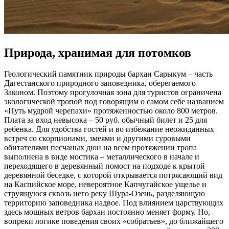
Природа, хранимая для потомков
Геологический памятник природы бархан Сарыкум – часть
Дагестанского природного заповедника, оберегаемого
Законом. Поэтому прогулочная зона для туристов ограничена
экологической тропой под говорящим о самом себе названием
«Путь мудрой черепахи» протяженностью около 800 метров.
Плата за вход невысока – 50 руб. обычный билет и 25 для
ребенка. Для удобства гостей и во избежание неожиданных
встреч со скорпионами, змеями и другими суровыми
обитателями песчаных дюн на всем протяжении тропа
выполнена в виде мостика – металлического в начале и
переходящего в деревянный помост на подходе к крытой
деревянной беседке, с которой открывается потрясающий вид
на Каспийское море, невероятное Капчугайское ущелье и
струящуюся сквозь него реку Шура-Озень, разделяющую
территорию заповедника надвое. Под влиянием царствующих
здесь мощных ветров бархан постоянно меняет форму. Но,
вопреки логике поведения своих «собратьев», до ближайшего